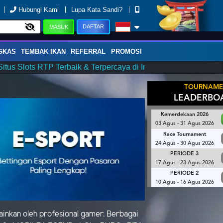
Hubungi Kami
Lupa Kata Sandi?
DAFTAR
GKAS
TEMBAK IKAN
REFERRAL
PROMOSI
erbaik & Terpercaya di Indonesia! Daftar & Dapatkan Welcome 
nkan oleh profesional gamer. Berbagai